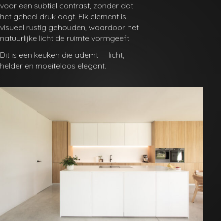
voor een subtiel contrast, zonder dat
het geheel druk oogt. Elk element is
visueel rustig gehouden, waardoor het
natuurlijke licht de ruimte vormgeeft.
Dit is een keuken die ademt — licht,
helder en moeiteloos elegant.