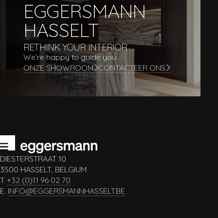
EGGERSMANN
HASSELT
RETHINK YOUR INTERIOR
We’re happy to guide you.
ONZE SHOWROOM
CONTACTEER ONS
DIESTERSTRAAT 10
3500 HASSELT, BELGIUM
T.
+32 (0)11 96 02 70
E.
INFO@EGGERSMANNHASSELT.BE