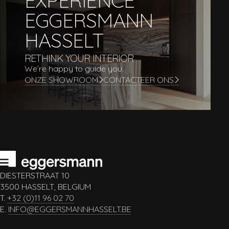
EXPERIENCE
EGGERSMANN
HASSELT
RETHINK YOUR INTERIOR
We’re happy to guide you.
ONZE SHOWROOM
CONTACTEER ONS
DIESTERSTRAAT 10
3500 HASSELT, BELGIUM
T.
+32 (0)11 96 02 70
E.
INFO@EGGERSMANNHASSELT.BE