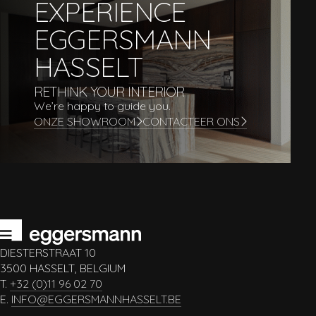
EXPERIENCE
EGGERSMANN
HASSELT
RETHINK YOUR INTERIOR
We’re happy to guide you.
ONZE SHOWROOM
CONTACTEER ONS
DIESTERSTRAAT 10
3500 HASSELT, BELGIUM
T.
+32 (0)11 96 02 70
E.
INFO@EGGERSMANNHASSELT.BE