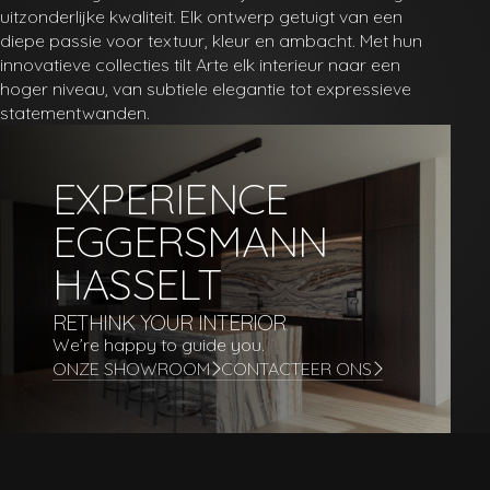
uitzonderlijke kwaliteit. Elk ontwerp getuigt van een
diepe passie voor textuur, kleur en ambacht. Met hun
innovatieve collecties tilt Arte elk interieur naar een
hoger niveau, van subtiele elegantie tot expressieve
statementwanden.
EXPERIENCE
PORTFOLIO
EGGERSMANN
COLLECTION
SHOWROOM
HASSELT
ABOUT US
RETHINK YOUR INTERIOR
ARCHITECTS
We’re happy to guide you.
ONZE SHOWROOM
CONTACTEER ONS
BRANDS
CONTACT